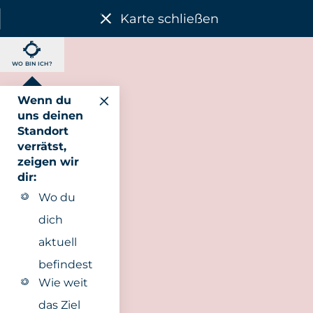
Karte schließen
WO BIN ICH?
Wenn du
uns deinen
Standort
verrätst,
zeigen wir
dir:
Wo du
dich
aktuell
befindest
Wie weit
das Ziel