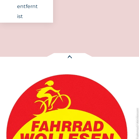
entfernt
ist
Es wurden
1 Treffer
gefunden:
Fahrrad Wollesen - Fahrradvermietung
Entfernung anzeigen
Niebüll
© Fahrrad Wollesen