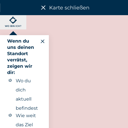
Karte schließen
WO BIN ICH?
Wenn du
uns deinen
Standort
verrätst,
zeigen wir
dir:
Wo du
dich
aktuell
befindest
Wie weit
das Ziel