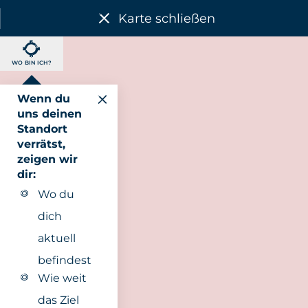
Karte schließen
WO BIN ICH?
Wenn du
uns deinen
Standort
verrätst,
zeigen wir
dir:
Wo du
dich
aktuell
befindest
Wie weit
das Ziel