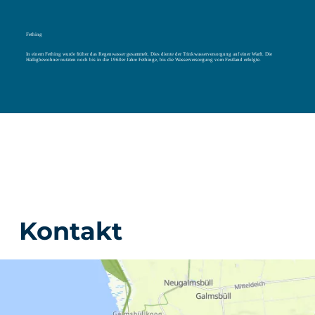
Fething
In einem Fething wurde früher das Regenwasser gesammelt. Dies diente der Trinkwasserversorgung auf einer Warft. Die
Halligbewohner nutzten noch bis in die 1960er Jahre Fethinge, bis die Wasserversorgung vom Festland erfolgte.
Kontakt