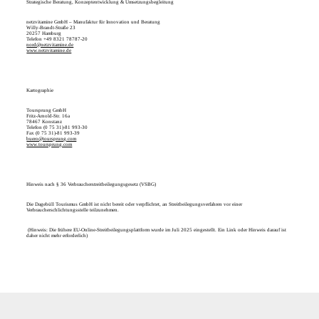
Strategische Beratung, Konzeptentwicklung & Umsetzungsbegleitung
netzvitamine GmbH – Manufaktur für Innovation und Beratung
Willy-Brandt-Straße 23
20257 Hamburg
Telefon +49 8321 78787-20
nord@netzvitamine.de
www.netzvitamine.de
Kartographie
Toursprung GmbH
Fritz-Arnold-Str. 16a
78467 Konstanz
Telefon (0 75 31)-81 993-30
Fax (0 75 31)-81 993-39
buero@toursprung.com
www.toursprung.com
Hinweis nach § 36 Verbraucherstreitbeilegungsgesetz (VSBG)
Die Dagebüll Tourismus GmbH ist nicht bereit oder verpflichtet, an Streitbeilegungsverfahren vor einer
Verbraucherschlichtungsstelle teilzunehmen.
(Hinweis: Die frühere EU-Online-Streitbeilegungsplattform wurde im Juli 2025 eingestellt. Ein Link oder Hinweis darauf ist
daher nicht mehr erforderlich)