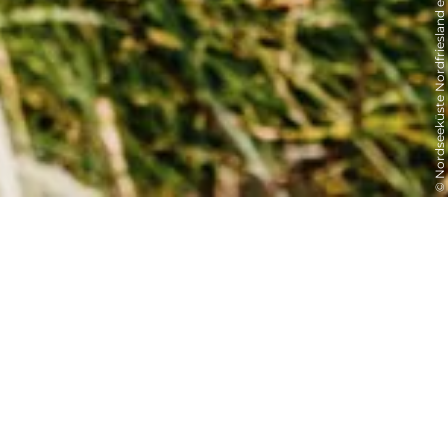
© Nordseeküste Nordfriesland e.V. - Markus Rohrbacher
Herzlich Willkommen
Bei uns bist du gut informiert!
Wir sind dein
Treffpunkt
für Fragen und Informationen rund um
Dagebüll
. Du erhälst bei uns zahlreiche
Informationsmaterialien, Postkarten und Briefmarken sowie Souvenirs
. Zudem planen wir die Veranstaltungen für Dagebüll
und informieren dich über die Social-Media-Kanäle sowie auf dieser Webseite über alles was bei uns los ist. Bei uns kannst du
im Sommer die beliebten
Badebuden anmieten
oder erhälst auch Tickets zu unterschiedlichen Dagebüll-Events. Von Februar
bis Ende September findet bei uns jeden Montag von 10:00 - 11:00 Uhr eine
Gästebegrüßung
statt. Auch hier erfährst du
alles notwendige um deinen Urlaub bei uns in vollen Zügen genießen zu können.
Gerne stehen wir dir beratend zur Seite -
komm uns besuchen. Wir freuen uns auf Dich!