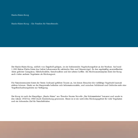
Hauke-Haien-Koog
Hauke-Haien-Koog – Ein Paradies für Naturfreunde.
Der Hauke-Haien-Koog, südlich von Dagebüll gelegen, ist ein bedeutendes Vogelschutzgebiet an der Nordsee. Auf rund
1.200 Hektar Fläche bietet das Gebiet Lebensraum für zahlreiche Wat- und Wasservögel. Zu den regelmäßig anzutreffenden
Arten gehören Graugänse, Säbelschnäbler, Seeschwalben und der seltene Löffler. Als Hochwasserrastplatz dient der Koog
auch vielen anderen Vogelarten als Rückzugsort.
Für Naturinteressierte bietet der Verein Jordsand geführte Touren an, bei denen Besucher die vielfältige Vogelwelt hautnah
erleben können. Direkt an der Hauptstraße befinden sich Informationstafeln, und zwischen Schlüttsiel und Ockholm steht eine
Vogelbeobachtungshütte zur Verfügung.
Der Koog ist nach der Hauptfigur „Hauke Haien“ aus Theodor Storms Novelle „Der Schimmelreiter“ benannt und wurde in
den Jahren 1958 bis 1960 durch Eindeichung gewonnen. Heute ist er ein wertvolles Rückzugsgebiet für viele Vogelarten
und ein lohnendes Ziel für Naturliebhaber.