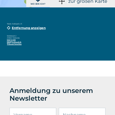
zur großen Karte
WO BIN ICH?
Verein Jordsand e.V.
Entfernung anzeigen
Schlüttsiel 2
25842 Ockholm
04674 848
hhk@jordsand.de
Webseite besuchen
Anmeldung zu unserem
Newsletter