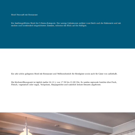
Hotel Neuwarft mit Restaurant
Ein familiengeführtes Hotel der 3-Sterne-Kategorie. Nur wenige Gehminuten entfernt vom Deich und der Hafenmole und mit
modern und komfortabel eingerichteten Zimmern, teilweise mit Blick auf die Halligen.
Ein sehr schön gelegenes Hotel mit Restaurant und Wellnessbereich für Hotelgäste sowie auch für Gäste von außerhalb.
Die Küchenöffnungszeit ist täglich (außer 24.12.). von 17:30 bis 21:00 Uhr. Es werden regionale Gerichte über Fisch,
Fleisch, vegetarisch oder vegan, Vorspeisen, Hauptgerichte und natürlich leckere Desserts angeboten.