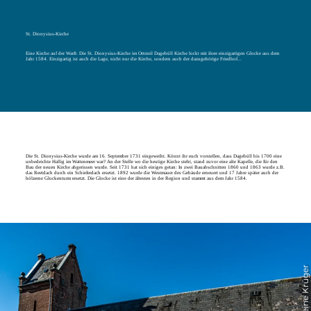
St. Dionysius-Kirche
Eine Kirche auf der Warft: Die St. Dionysius-Kirche im Ortsteil Dagebüll Kirche lockt mit ihrer einzigartigen Glocke aus dem
Jahr 1584. Einzigartig ist auch die Lage, nicht nur die Kirche, sondern auch der dazugehörige Friedhof...
Die St. Dionysius-Kirche wurde am 16. September 1731 eingeweiht. Könnt ihr euch vorstellen, dass Dagebüll bis 1700 eine
unbedeichte Hallig im Wattenmeer war? An der Stelle wo die heutige Kirche steht, stand zuvor eine alte Kapelle, die für den
Bau der neuen Kirche abgerissen wurde. Seit 1731 hat sich einiges getan: In zwei Bauabschnitten 1860 und 1863 wurde z.B.
das Reetdach durch ein Schieferdach ersetzt. 1892 wurde die Westmauer des Gebäude erneuert und 17 Jahre später auch der
hölzerne Glockenturm ersetzt. Die Glocke ist eine der ältesten in der Region und stammt aus dem Jahr 1584.