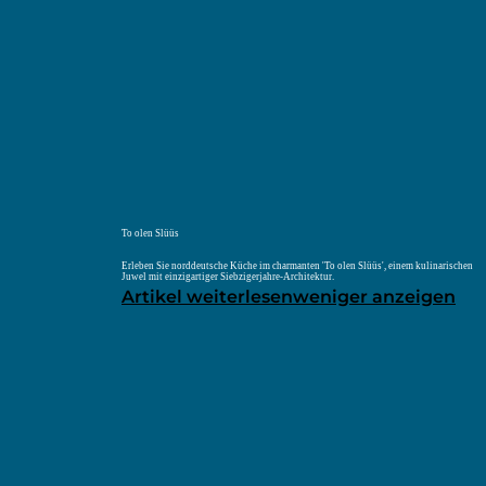
Menü
Unterkunft
To olen Slüüs
Erleben Sie norddeutsche Küche im charmanten 'To olen Slüüs', einem kulinarischen
Juwel mit einzigartiger Siebzigerjahre-Architektur.
Artikel weiterlesen
weniger anzeigen