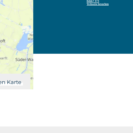
04667 373
Webseite besuchen
en Karte