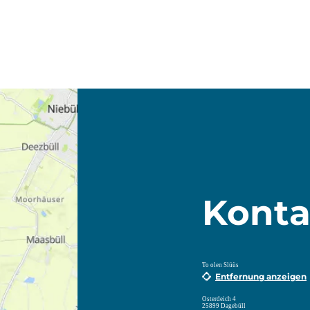
Konta
To olen Slüüs
Entfernung anzeigen
Osterdeich 4
25899 Dagebüll