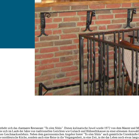
 erhebt sich das charmante Restaurant "To olen Slüüs". Dieses kulinarische Juwel wurde 1972 von dem Maurer und M
e sich im Laufe der Jahre von traditionellen Gerichten wie Gulasch und Hühnerfrikassee zu einer erlesenen Auswahl 
isches Geschmackserlebnis. Neben dem gastronomischen Angebot bietet "To olen Slüüs" auch gemütliche Unterkünfte 
die norddeutsche Küche, sondern auch eine Reise in die Vergangenheit, in eine Zeit, in der das Leben noch etwas la