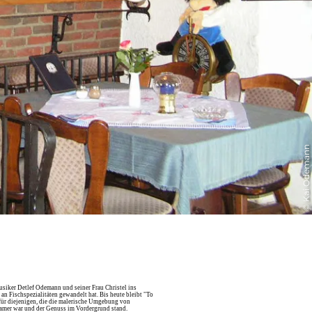
© Kai Odemann
usiker Detlef Odemann und seiner Frau Christel ins
an Fischspezialitäten gewandelt hat. Bis heute bleibt "To
für diejenigen, die die malerische Umgebung von
ngsamer war und der Genuss im Vordergrund stand.