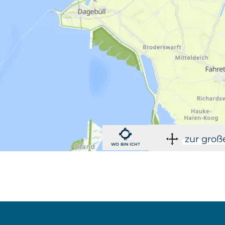
zur groß
WO BIN ICH?