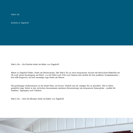
Watt'n Eis
Eisdiele in Dagebüll
Watt’n Eis – die Eisdiele direkt im Hafen von Dagebüll
Mitten in Dagebüll Hafen, direkt am Deichtorplatz, lädt Watt’n Eis zu einer entspannten Auszeit mit friesischem Hafenflair ein.
Ob nach einem Spaziergang am Deich, vor der Fähre nach Föhr und Amrum oder einfach für den perfekten Sommermoment –
hier trifft Eisgenuss auf eine einmalige Lage direkt am Wasser.
Die großzügige Außenterrasse ist der ideale Platz, um Sonne, Seeluft und ein cremiges Eis zu genießen. Wer es lieber
gemütlich mag, findet in den stylischen Innenräumen modernes Küstendesign mit entspannter Atmosphäre – perfekt für
Familien, Tagesgäste und Urlauber.
Watt’n Eis – dein Eis-Moment direkt im Hafen von Dagebüll.