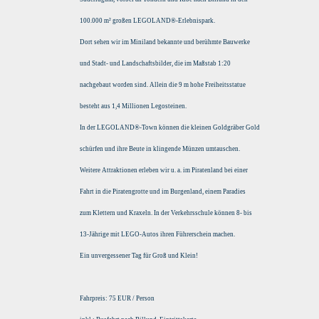
100.000 m² großen LEGOLAND®-Erlebnispark.
Dort sehen wir im Miniland bekannte und berühmte Bauwerke
und Stadt- und Landschaftsbilder, die im Maßstab 1:20
nachgebaut worden sind. Allein die 9 m hohe Freiheitsstatue
besteht aus 1,4 Millionen Legosteinen.
In der LEGOLAND®-Town können die kleinen Goldgräber Gold
schürfen und ihre Beute in klingende Münzen umtauschen.
Weitere Attraktionen erleben wir u. a. im Piratenland bei einer
Fahrt in die Piratengrotte und im Burgenland, einem Paradies
zum Klettern und Kraxeln. In der Verkehrsschule können 8- bis
13-Jährige mit LEGO-Autos ihren Führerschein machen.
Ein unvergessener Tag für Groß und Klein!
Fahrpreis:
75 EUR / Person