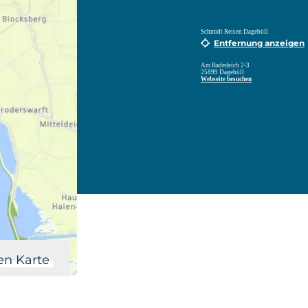
Schmidt Reisen Dagebüll
Entfernung anzeigen
Am Badedeich 2-3
25899 Dagebüll
Webseite besuchen
en Karte