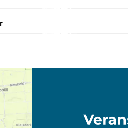
r
Veran