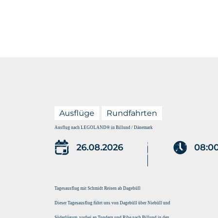
Menü
Unterkunft
Ausflüge
Rundfahrten
Ausflug nach LEGOLAND® in Billund / Dänemark
26.08.2026
08:0
Tagesausflug mit Schmidt Reisen ab Dagebüll
Dieser Tagesausflug führt uns von Dagebüll über Niebüll und
Süderlügum, vorbei an Tondern und Ribe nach Billund in den