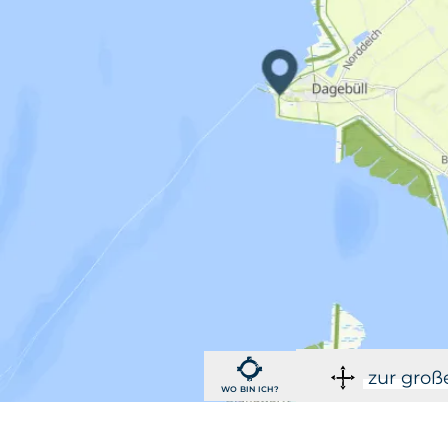
zur groß
WO BIN ICH?