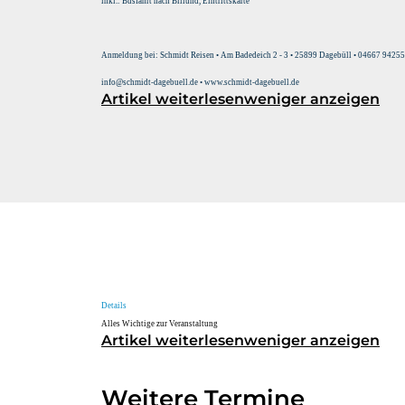
inkl.: Busfahrt nach Billund, Eintrittskarte
Anmeldung bei:
Schmidt Reisen • Am Badedeich 2 - 3 • 25899 Dagebüll • 04667 94255
info@schmidt-dagebuell.de • www.schmidt-dagebuell.de
Artikel weiterlesen
weniger anzeigen
Details
Alles Wichtige zur Veranstaltung
Artikel weiterlesen
weniger anzeigen
Weitere Termine