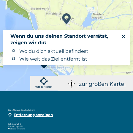
Wenn du uns deinen Standort verrätst,
zeigen wir dir:
Wo du dich aktuell befindest
Wie weit das Ziel entfernt ist
zur großen Karte
WO BIN ICH?
Hans-Momsen-Gesellschaft e.V.
Entfernung anzeigen
Gabrielswarft 5
25899 Dagebüll
Webseite besuchen