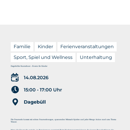
zurück 
Menü
Unterkunft
Merkliste
Familie
Kinder
Ferienveranstaltungen
Sport, Spiel und Wellness
Unterhaltung
Dagebüller Kunterbunt - Events für Kinder
14.08.2026
15:00 - 17:00 Uhr
Dagebüll
Die Feuerwehr kommt mit echten Feuerwehrwagen, spannenden Mitmach-Spielen und jeder Menge Action rund ums Thema
Wasser.